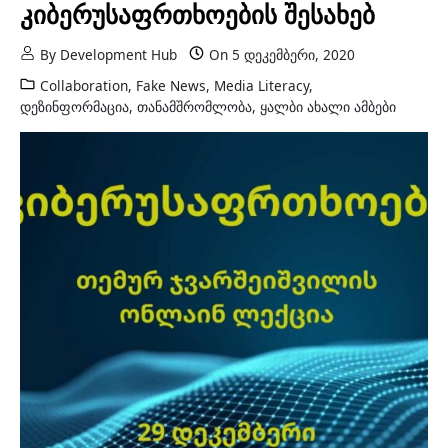
კიბერუსაფრთხოების შესახებ
By
Development Hub
On
5 დეკემბერი, 2020
Collaboration
,
Fake News
,
Media Literacy
,
დეზინფორმაცია
,
თანამშრომლობა
,
ყალბი ახალი ამბები